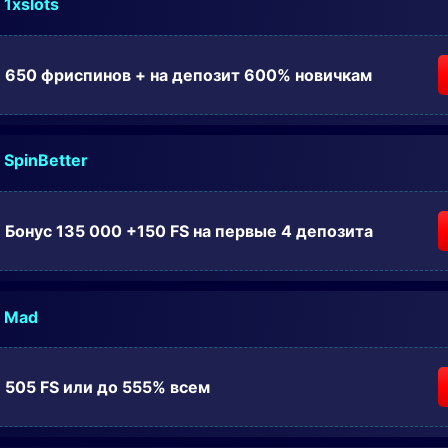
1xslots
650 фриспинов + на депозит 600% новичкам
SpinBetter
Бонус 135 000 +150 FS на первые 4 депозита
Mad
505 FS или до 555% всем