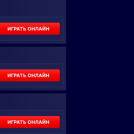
ИГРАТЬ ОНЛАЙН
ИГРАТЬ ОНЛАЙН
ИГРАТЬ ОНЛАЙН