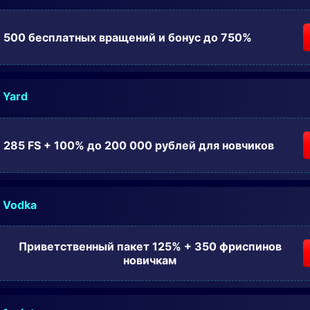
500 бесплатных вращений и бонус до 750%
Yard
285 FS + 100% до 200 000 рублей для новчиков
Vodka
Приветственный пакет 125% + 350 фриспинов
новичкам