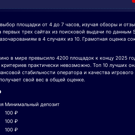
 выбор площадки от 4 до 7 часов, изучая обзоры и отз
 первых трех сайтах из поисковой выдачи по данным Si
азочарованиям в 4 случаях из 10. Грамотная оценка с
ино в мире превысило 4200 площадок к концу 2025 год
 критериев практически невозможно. Топ 10 лучших о
нансовой стабильности оператора и качества игрового
получает свой вес в общей оценке.
о
ия
Минимальный депозит
100 ₽
100 ₽
100 ₽