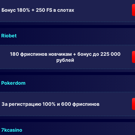
Бонус 180% + 250 FS в слотах
Riobet
180 фриспинов новчикам + бонус до 225 000
рублей
Pokerdom
За регистрацию 100% и 600 фриспинов
7kcasino