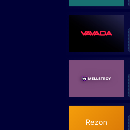
Rezon