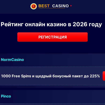
Рейтинг онлайн казино в 2026 году
РЕГИСТРАЦИЯ
NormCasino
1000 Free Spins и щедрый бонусный пакет до 225%
Pinco