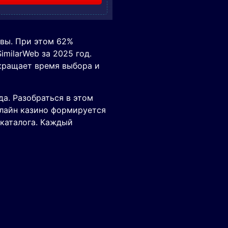
ывы. При этом 62%
milarWeb за 2025 год.
окращает время выбора и
а. Разобраться в этом
нлайн казино формируется
 каталога. Каждый