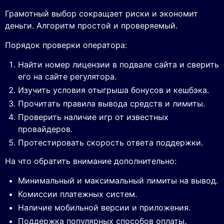
Грамотный выбор сокращает риски и экономит
деньги. Алгоритм простой и проверяемый.
Порядок проверки оператора:
Найти номер лицензии в подвале сайта и сверить
его на сайте регулятора.
Изучить условия отыгрыша бонусов и кешбэка.
Прочитать правила вывода средств и лимиты.
Проверить наличие игр от известных
провайдеров.
Протестировать скорость ответа поддержки.
На что обратить внимание дополнительно:
Минимальный и максимальный лимиты на вывод.
Комиссии платежных систем.
Наличие мобильной версии и приложения.
Поддержка популярных способов оплаты.