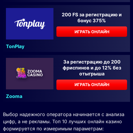
200 FS за регистрацию и
бонус 375%
ИГРАТЬ ОНЛАЙН
TonPlay
За регистрацию до 200
фриспинов и до 12% без
отыгрыша
ИГРАТЬ ОНЛАЙН
Zooma
Выбор надежного оператора начинается с анализа
цифр, а не рекламы. Топ 10 лучших онлайн казино
формируется по измеримым параметрам: