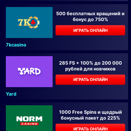
500 бесплатных вращений и
бонус до 750%
ИГРАТЬ ОНЛАЙН
7kcasino
285 FS + 100% до 200 000
рублей для новчиков
ИГРАТЬ ОНЛАЙН
Yard
1000 Free Spins и щедрый
бонусный пакет до 225%
ИГРАТЬ ОНЛАЙН