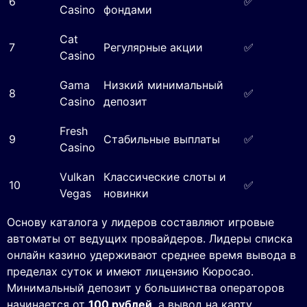
6
✅
Casino
фондами
Cat
7
Регулярные акции
✅
Casino
Gama
Низкий минимальный
8
✅
Casino
депозит
Fresh
9
Стабильные выплаты
✅
Casino
Vulkan
Классические слоты и
10
✅
Vegas
новинки
Основу каталога у лидеров составляют игровые
автоматы от ведущих провайдеров. Лидеры списка
онлайн казино удерживают среднее время вывода в
пределах суток и имеют лицензию Кюросао.
Минимальный депозит у большинства операторов
начинается от
100 рублей
, а вывод на карту