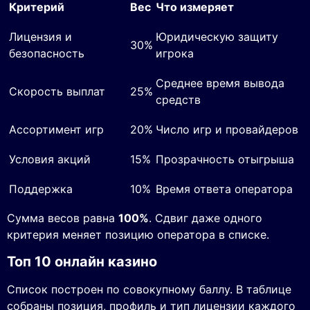
Критерий
Вес
Что измеряет
Лицензия и
Юридическую защиту
30%
безопасность
игрока
Среднее время вывода
Скорость выплат
25%
средств
Ассортимент игр
20%
Число игр и провайдеров
Условия акций
15%
Прозрачность отыгрыша
Поддержка
10%
Время ответа оператора
Сумма весов равна
100%
. Сдвиг даже одного
критерия меняет позицию оператора в списке.
Топ 10 онлайн казино
Список построен по совокупному баллу. В таблице
собраны позиция, профиль и тип лицензии каждого