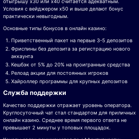
отыгрышу x30 или x40 считается адекватным.
Условия с вейджером x50 и выше делают бонус
практически невыгодным.
Основные типы бонусов в онлайн казино:
Приветственный пакет на первые 3-5 депозитов
Фриспины без депозита за регистрацию нового
аккаунта
Кешбэк от 5% до 20% на проигранные средства
Релоад акции для постоянных игроков
Хайроллер программы для крупных депозитов
Служба поддержки
Качество поддержки отражает уровень оператора.
Круглосуточный чат стал стандартом для приличных
онлайн казино. Среднее время первого ответа не
превышает 2 минуты у топовых площадок.