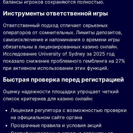
балансы игроков сохраняются полностью.
Инструменты ответственной игры
Ответственный подход отличает серьезных
операторов от сомнительных. Лимиты депозитов,
самоисключение и напоминания о времени игры
обязательны в лицензированных казино онлайн.
Исследование University of Sydney за 2025 год
показало снижение проблемного гемблинга на 27%
при активном использовании этих функций.
Быстрая проверка перед регистрацией
Оценку надежности площадки упрощает четкий
список критериев для казино онлайн:
Лицензия регулятора с возможностью проверки
на официальном сайте органа
Прозрачные правила и условия акций