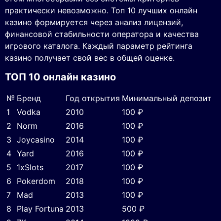
практически невозможно. Топ 10 лучших онлайн
казино формируется через анализ лицензий,
финансовой стабильности оператора и качества
игрового каталога. Каждый параметр рейтинга
казино получает свой вес в общей оценке.
ТОП 10 онлайн казино
№
Бренд
Год открытия
Минимальный депозит
1
Vodka
2010
100 ₽
2
Norm
2016
100 ₽
3
Joycasino
2014
100 ₽
4
Yard
2016
100 ₽
5
1xSlots
2017
100 ₽
6
Pokerdom
2018
100 ₽
7
Mad
2013
100 ₽
8
Play Fortuna
2013
500 ₽