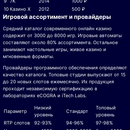
9
7K
2014
1000 ₽
10
Казино Х
2012
500 ₽
Игровой ассортимент и провайдеры
Средний каталог современного онлайн казино
содержит от 3000 до 8000 игр. Игровые автоматы
составляют около 80% ассортимента. Остальное
занимают настольные игры, живое казино и
мгновенные форматы.
Провайдеры программного обеспечения определяют
качество каталога. Топовые студии выпускают от 15
до 20 новых слотов ежемесячно. Их продукция
проходит независимую сертификацию в
лабораториях eCOGRA и iTech Labs.
Низкий
Топовый
Параметр
Стандарт
уровень
уровень
RTP слотов
92-93%
94-96%
97-98%