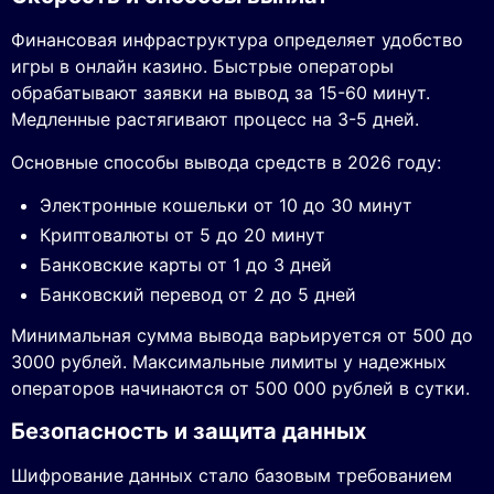
Финансовая инфраструктура определяет удобство
игры в онлайн казино. Быстрые операторы
обрабатывают заявки на вывод за 15-60 минут.
Медленные растягивают процесс на 3-5 дней.
Основные способы вывода средств в 2026 году:
Электронные кошельки от 10 до 30 минут
Криптовалюты от 5 до 20 минут
Банковские карты от 1 до 3 дней
Банковский перевод от 2 до 5 дней
Минимальная сумма вывода варьируется от 500 до
3000 рублей. Максимальные лимиты у надежных
операторов начинаются от 500 000 рублей в сутки.
Безопасность и защита данных
Шифрование данных стало базовым требованием