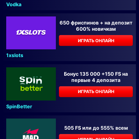
Vodka
650 фриспинов + на депозит
600% новичкам
ИГРАТЬ ОНЛАЙН
1xslots
Бонус 135 000 +150 FS на
первые 4 депозита
ИГРАТЬ ОНЛАЙН
SpinBetter
505 FS или до 555% всем