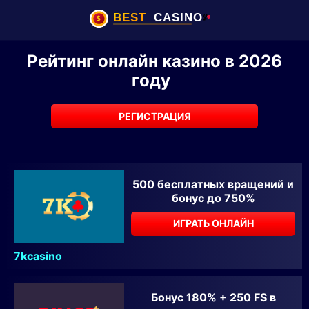
Рейтинг онлайн казино в 2026
году
РЕГИСТРАЦИЯ
500 бесплатных вращений и
бонус до 750%
ИГРАТЬ ОНЛАЙН
7kcasino
Бонус 180% + 250 FS в