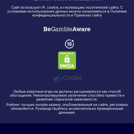
Сайт использует IP, cookie, и геолокацию посетителей сайта. С
условиями использования данных можно ознакомиться в Политике
конфиденциальности и Правилах сайта
Любые азартные игры не должны расцениваться как способ
обогащения. Неконтролируемое увлечение способно привести к
развитию серьезной зависимости.
Рейтинг лучших онлайн казино, опубликованный на сайте, регулярно
обновляется. Руководствуйтесь исключительно проверенными
данными.