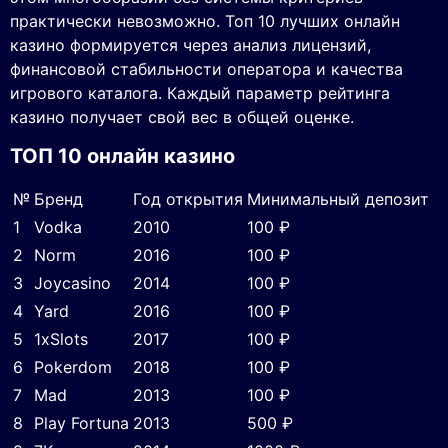
практически невозможно. Топ 10 лучших онлайн
казино формируется через анализ лицензий,
финансовой стабильности оператора и качества
игрового каталога. Каждый параметр рейтинга
казино получает свой вес в общей оценке.
ТОП 10 онлайн казино
№
Бренд
Год открытия
Минимальный депозит
1
Vodka
2010
100 ₽
2
Norm
2016
100 ₽
3
Joycasino
2014
100 ₽
4
Yard
2016
100 ₽
5
1xSlots
2017
100 ₽
6
Pokerdom
2018
100 ₽
7
Mad
2013
100 ₽
8
Play Fortuna
2013
500 ₽