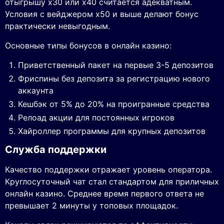
отыгрышу x30 или x40 считается адекватным.
Условия с вейджером x50 и выше делают бонус
практически невыгодным.
Основные типы бонусов в онлайн казино:
Приветственный пакет на первые 3-5 депозитов
Фриспины без депозита за регистрацию нового
аккаунта
Кешбэк от 5% до 20% на проигранные средства
Релоад акции для постоянных игроков
Хайроллер программы для крупных депозитов
Служба поддержки
Качество поддержки отражает уровень оператора.
Круглосуточный чат стал стандартом для приличных
онлайн казино. Среднее время первого ответа не
превышает 2 минуты у топовых площадок.