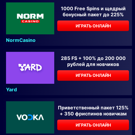
1000 Free Spins и щедрый
бонусный пакет до 225%
ИГРАТЬ ОНЛАЙН
NormCasino
285 FS + 100% до 200 000
рублей для новчиков
ИГРАТЬ ОНЛАЙН
Yard
Приветственный пакет 125%
+ 350 фриспинов новичкам
ИГРАТЬ ОНЛАЙН