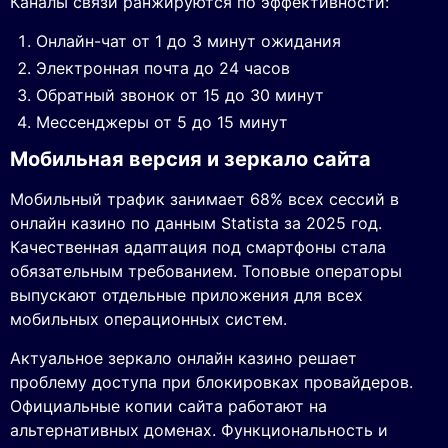
Каналы связи ранжируются по эффективности:
Онлайн-чат от 1 до 3 минут ожидания
Электронная почта до 24 часов
Обратный звонок от 15 до 30 минут
Мессенджеры от 5 до 15 минут
Мобильная версия и зеркало сайта
Мобильный трафик занимает 68% всех сессий в
онлайн казино по данным Statista за 2025 год.
Качественная адаптация под смартфоны стала
обязательным требованием. Топовые операторы
выпускают отдельные приложения для всех
мобильных операционных систем.
Актуальное зеркало онлайн казино решает
проблему доступа при блокировках провайдеров.
Официальные копии сайта работают на
альтернативных доменах. Функциональность и