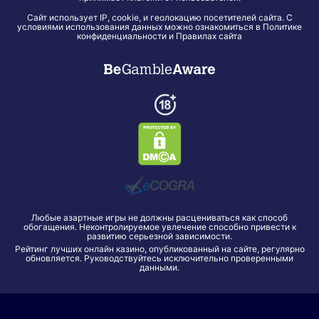
Сайт использует IP, cookie, и геолокацию посетителей сайта. С
условиями использования данных можно ознакомиться в Политике
конфиденциальности и Правилах сайта
Любые азартные игры не должны расцениваться как способ
обогащения. Неконтролируемое увлечение способно привести к
развитию серьезной зависимости.
Рейтинг лучших онлайн казино, опубликованный на сайте, регулярно
обновляется. Руководствуйтесь исключительно проверенными
данными.