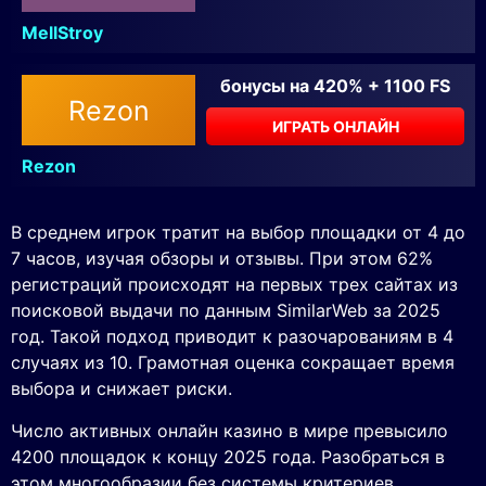
MellStroy
бонусы на 420% + 1100 FS
Rezon
ИГРАТЬ ОНЛАЙН
Rezon
В среднем игрок тратит на выбор площадки от 4 до
7 часов, изучая обзоры и отзывы. При этом 62%
регистраций происходят на первых трех сайтах из
поисковой выдачи по данным SimilarWeb за 2025
год. Такой подход приводит к разочарованиям в 4
случаях из 10. Грамотная оценка сокращает время
выбора и снижает риски.
Число активных онлайн казино в мире превысило
4200 площадок к концу 2025 года. Разобраться в
этом многообразии без системы критериев