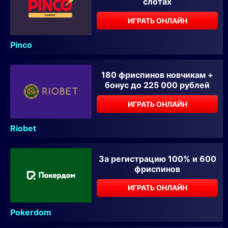
слотах
ИГРАТЬ ОНЛАЙН
Pinco
180 фриспинов новчикам +
бонус до 225 000 рублей
ИГРАТЬ ОНЛАЙН
Riobet
За регистрацию 100% и 600
фриспинов
ИГРАТЬ ОНЛАЙН
Pokerdom