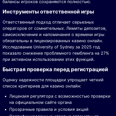
балансы игроков сохраняются полностью.
Инструменты ответственной игры
Ответственный подход отличает серьезных
операторов от сомнительных. Лимиты депозитов,
самоисключение и напоминания о времени игры
обязательны в лицензированных казино онлайн.
Исследование University of Sydney за 2025 год
показало снижение проблемного гемблинга на 27%
при активном использовании этих функций.
Быстрая проверка перед регистрацией
Оценку надежности площадки упрощает четкий
список критериев для казино онлайн:
Лицензия регулятора с возможностью проверки
на официальном сайте органа
Прозрачные правила и условия акций