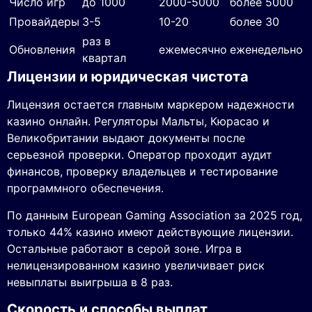
Число игр
до 1000
2000-5000
более 5000
Провайдеры
3-5
10-20
более 30
раз в
Обновления
ежемесячно
еженедельно
квартал
Лицензии и юридическая чистота
Лицензия остается главным маркером надежности
казино онлайн. Регуляторы Мальты, Кюрасао и
Великобритании выдают документы после
серьезной проверки. Оператор проходит аудит
финансов, проверку владельцев и тестирование
программного обеспечения.
По данным European Gaming Association за 2025 год,
только 44% казино имеют действующие лицензии.
Остальные работают в серой зоне. Игра в
нелицензированном казино увеличивает риск
невыплаты выигрыша в 8 раз.
Скорость и способы выплат