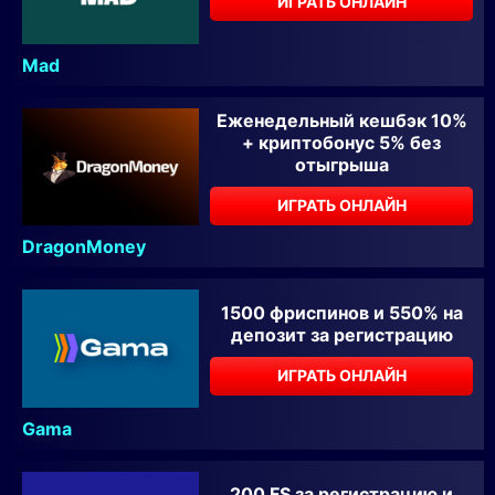
ИГРАТЬ ОНЛАЙН
Mad
Еженедельный кешбэк 10%
+ криптобонус 5% без
отыгрыша
ИГРАТЬ ОНЛАЙН
DragonMoney
1500 фриспинов и 550% на
депозит за регистрацию
ИГРАТЬ ОНЛАЙН
Gama
200 FS за регистрацию и