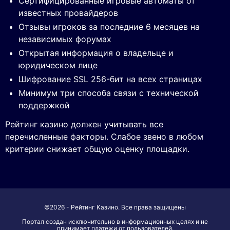
Сертифицированные игровые автоматы от
известных провайдеров
Отзывы игроков за последние 6 месяцев на
независимых форумах
Открытая информация о владельце и
юридическом лице
Шифрование SSL 256-бит на всех страницах
Минимум три способа связи с технической
поддержкой
Рейтинг казино должен учитывать все
перечисленные факторы. Слабое звено в любом
критерии снижает общую оценку площадки.
©2026 - Рейтинг Казино. Все права защищены
Портал создан исключительно в информационных целях и не
принимает платежи от пользователей.